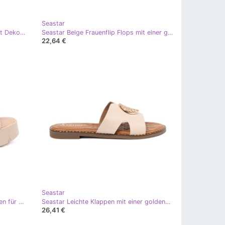
Seastar
Seastar Leicht Beige Flip -Flops mit Dekoration
Seastar Beige Frauenflip Flops mit einer goldenen Schnalle
22,64 €
Seastar
Seastar Beige Wildleder-Keilsandalen für Damen
Seastar Leichte Klappen mit einer goldenen Dekoration beige
26,41 €