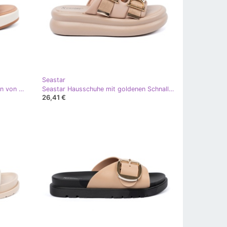
Seastar
Seastar Leichte Plattformpantoffeln von Frauen leichter beige
Seastar Hausschuhe mit goldenen Schnallen auf der beige Plattform
26,41 €