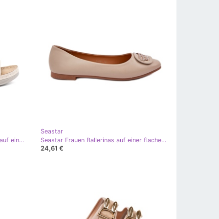
Seastar
Seastar Leichte leichte Flip -Flops auf einem niedrigen Keil beige
Seastar Frauen Ballerinas auf einer flachen Sohle mit einer Verzierung für 58p Beige
24,61 €