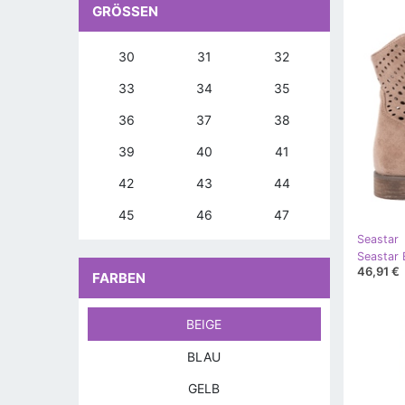
GRÖSSEN
30
31
32
33
34
35
36
37
38
39
40
41
42
43
44
45
46
47
Seastar
46,91 €
FARBEN
BEIGE
BLAU
GELB