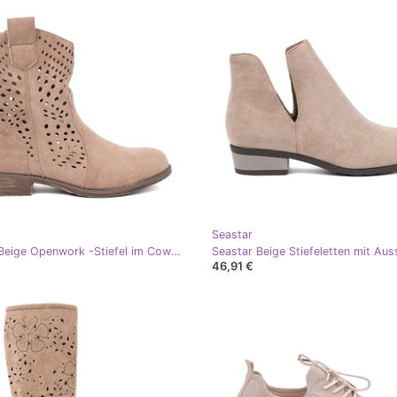
Seastar
Seastar Beige Openwork -Stiefel im Cowboy -Stil
Seastar Beige Stiefeletten mit Aus
46,91 €