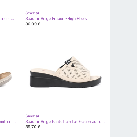
Seastar
Seastar Beige Satin Flip Flops mit einem Bug in Perlen
Seastar Beige Frauen -High Heels
36,09 €
Seastar
Seastar Light -Bege bequem geschnitten -out Flip Flops beige
Seastar Beige Pantoffeln für Frauen auf der Plattform
39,70 €