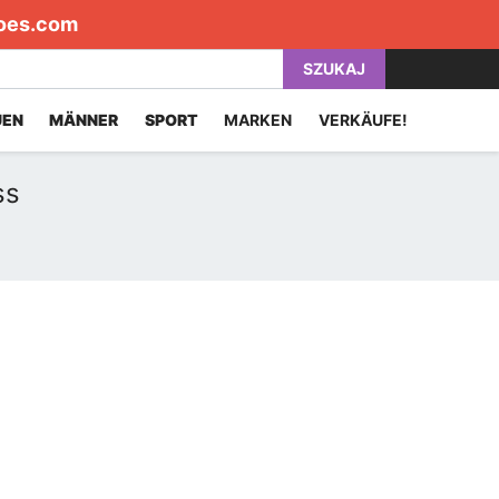
oes.com
SZUKAJ
UEN
MÄNNER
SPORT
MARKEN
VERKÄUFE!
ss