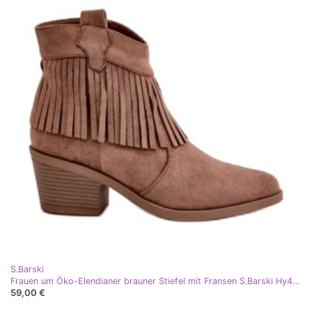
S.Barski
Frauen um Öko-Elendianer brauner Stiefel mit Fransen S.Barski Hy42-127 beige
59,00 €