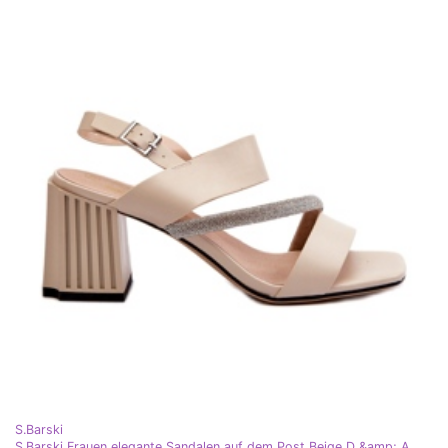
S.Barski
S.Barski Frauen elegante Sandalen auf dem Post Beige D &amp; A MR38-549