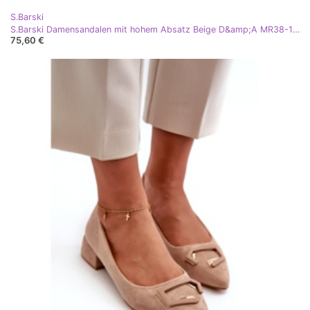
S.Barski
S.Barski Damensandalen mit hohem Absatz Beige D&amp;A MR38-153
75,60 €