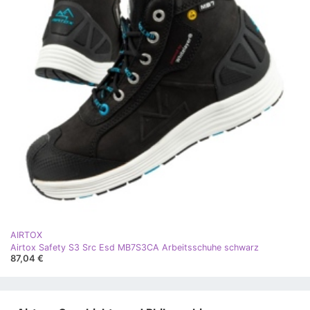
AIRTOX
Airtox Safety S3 Src Esd MB7S3CA Arbeitsschuhe schwarz
87,04 €