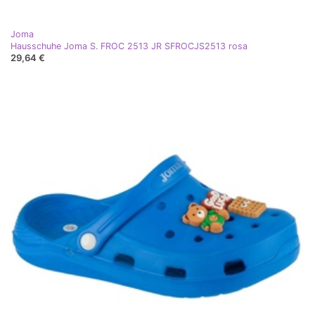
Joma
Hausschuhe Joma S. FROC 2513 JR SFROCJS2513 rosa
29,64 €