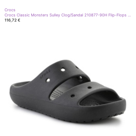
Crocs
Crocs Classic Monsters Sulley Clog/Sandal 210877-90H Flip-Flops mehrfarbig
116,72 €