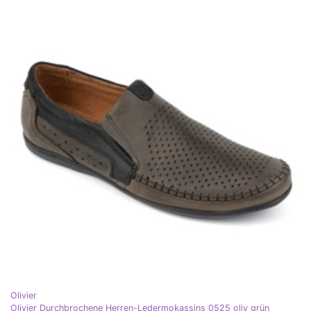
Olivier
Olivier Durchbrochene Herren-Ledermokassins 0525 oliv grün