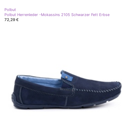
Polbut
Polbut Herrenleder -Mokassins 2105 Schwarzer Fett Erbse
72,29 €