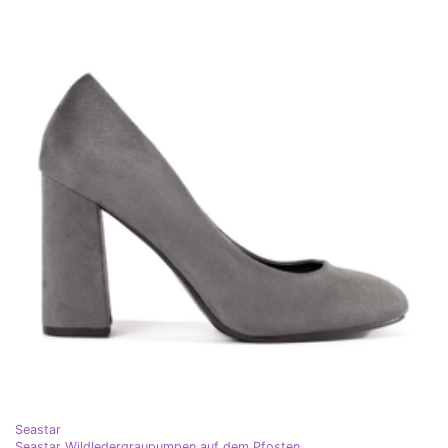
Seastar
Seastar Wildledergraupumpen auf dem Pfosten