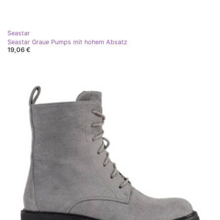
Seastar
Seastar Graue Pumps mit hohem Absatz
19,06 €