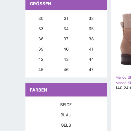
GRÖSSEN
30
31
32
33
34
35
36
37
38
39
40
41
42
43
44
45
46
47
Marco S
140,24 
FARBEN
BEIGE
BLAU
GELB