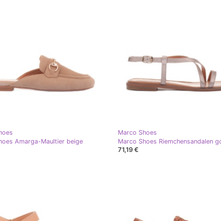
hoes
Marco Shoes
hoes Amarga-Maultier beige
Marco Shoes Riemchensandalen g
71,19 €