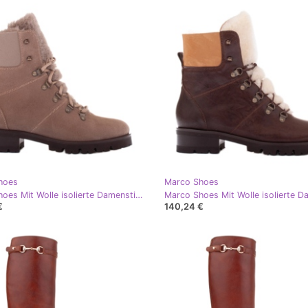
hoes
Marco Shoes
Marco Shoes Mit Wolle isolierte Damenstiefel beige
€
140,24 €