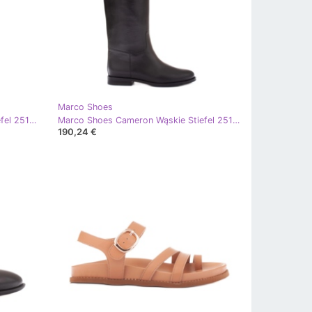
Marco Shoes
Marco Shoes Cameron Wąskie Stiefel 2514K-003-1 braun
Marco Shoes Cameron Wąskie Stiefel 2514K-001-1 schwarz
190,24 €