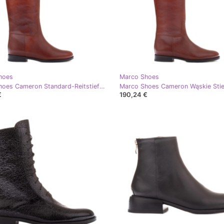
hoes
Marco Shoes
Marco Shoes Cameron Standard-Reitstiefel braun
€
190,24 €