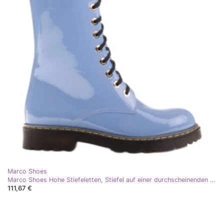
Marco Shoes
Marco Shoes Hohe Stiefeletten, Stiefel auf einer durchscheinenden Sohle gebunden blau
111,67 €