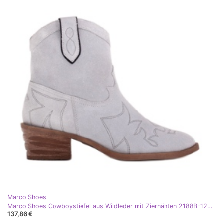
Marco Shoes
Marco Shoes Cowboystiefel aus Wildleder mit Ziernähten 2188B-1281-045-1 blau grau
137,86 €