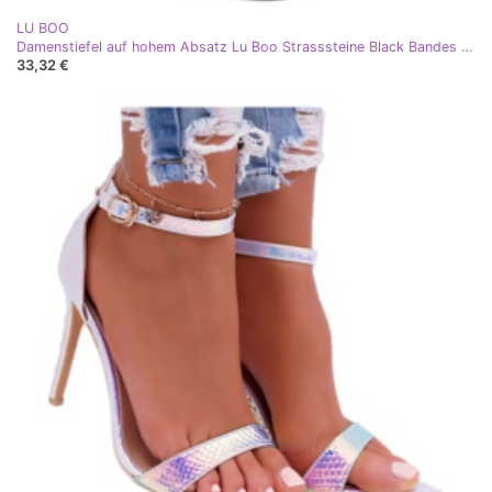
LU BOO
Damenstiefel auf hohem Absatz Lu Boo Strasssteine ​​Black Bandes schwarz silber
33,32 €