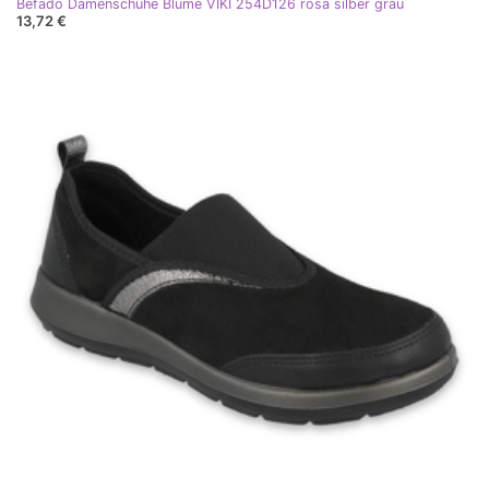
Befado Damenschuhe Blume VIKI 254D126 rosa silber grau
13,72 €