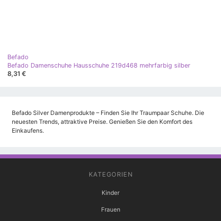
Befado
Befado Damenschuhe Hausschuhe 219d468 mehrfarbig silber
8,31 €
Befado Silver Damenprodukte – Finden Sie Ihr Traumpaar Schuhe. Die
neuesten Trends, attraktive Preise. Genießen Sie den Komfort des
Einkaufens.
KATEGORIEN
Kinder
Frauen