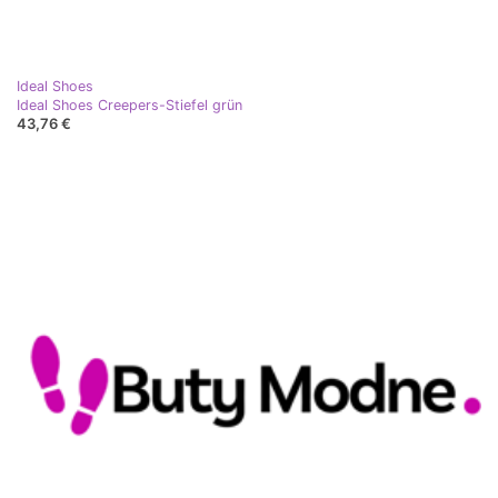
Ideal Shoes
Ideal Shoes Creepers-Stiefel grün
43,76 €