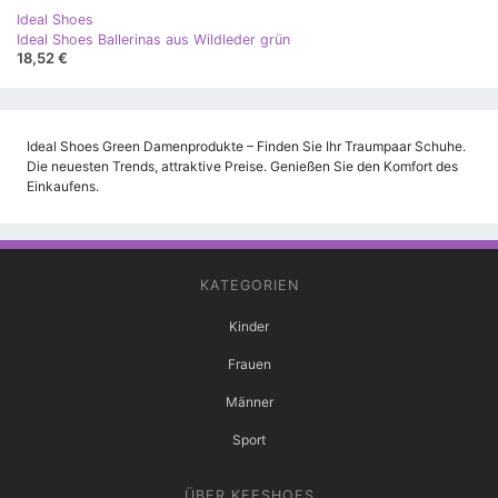
Ideal Shoes
Ideal Shoes Ballerinas aus Wildleder grün
18,52 €
Ideal Shoes Green Damenprodukte – Finden Sie Ihr Traumpaar Schuhe.
Die neuesten Trends, attraktive Preise. Genießen Sie den Komfort des
Einkaufens.
KATEGORIEN
Kinder
Frauen
Männer
Sport
ÜBER KEESHOES