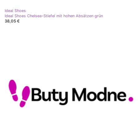
Ideal Shoes
Ideal Shoes Chelsea-Stiefel mit hohen Absätzen grün
38,05 €