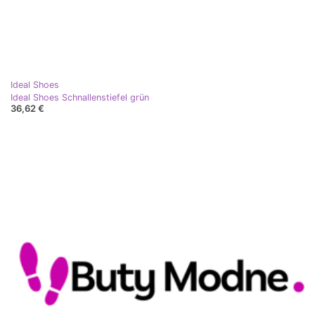
Ideal Shoes
Ideal Shoes Schnallenstiefel grün
36,62 €