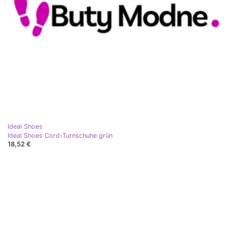
Ideal Shoes
Ideal Shoes Cord-Turnschuhe grün
18,52 €