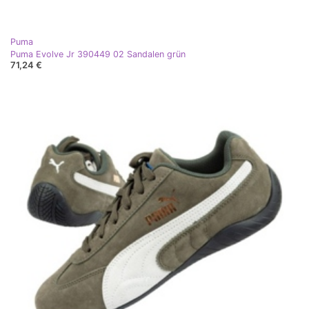
Puma
Puma Evolve Jr 390449 02 Sandalen grün
71,24 €