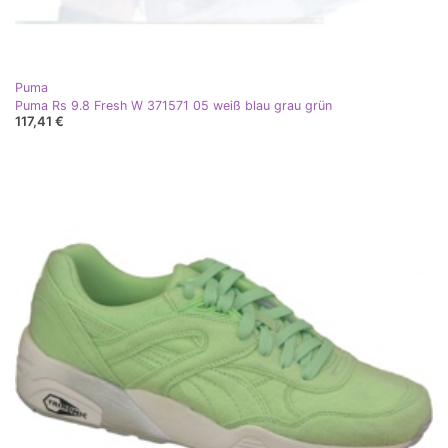
Puma
Puma Rs 9.8 Fresh W 371571 05 weiß blau grau grün
117,41 €