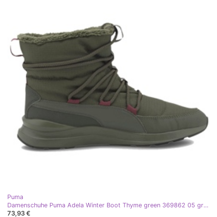
Puma
Damenschuhe Puma Adela Winter Boot Thyme green 369862 05 grün
73,93 €