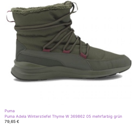
Puma
Puma Adela Winterstiefel Thyme W 369862 05 mehrfarbig grün
79,65 €