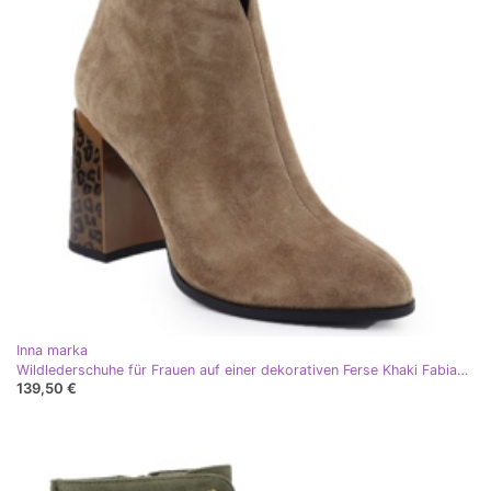
Inna marka
Wildlederschuhe für Frauen auf einer dekorativen Ferse Khaki Fabiani 9210 grün
139,50 €