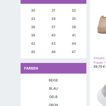
30
31
32
33
34
35
36
37
38
39
40
41
42
43
44
45
46
47
Vinceza
29,70 €
FARBEN
BEIGE
BLAU
GELB
GRÜN