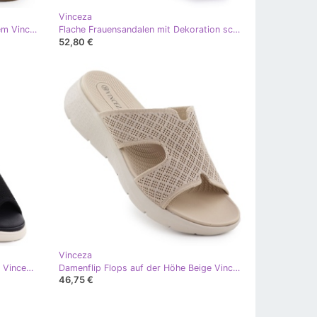
Vinceza
Flache Frauensandalen mit goldenem Vinceza 17384
Flache Frauensandalen mit Dekoration schwarz Vinceza 17384
52,80 €
Vinceza
Frauensandalen auf Keilen Schwarz Vinceza 97303
Damenflip Flops auf der Höhe Beige Vinceza 97300
46,75 €