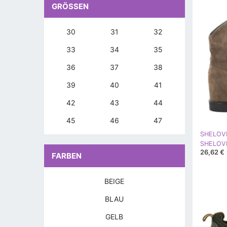
GRÖSSEN
30
31
32
33
34
35
36
37
38
39
40
41
42
43
44
45
46
47
SHELOV
26,62 €
FARBEN
BEIGE
BLAU
GELB