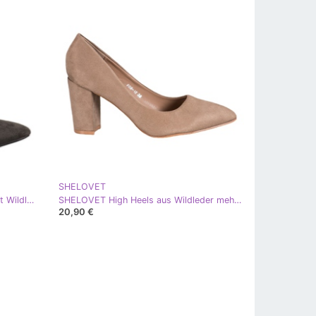
SHELOVET
SHELOVET Khakifarbene Stiefel mit Wildlederabsatz
SHELOVET High Heels aus Wildleder mehrfarbig khaki
20,90 €