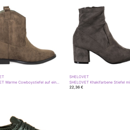
ET
SHELOVET
SHELOVET Warme Cowboystiefel auf einem Keil khaki grün
22,36 €