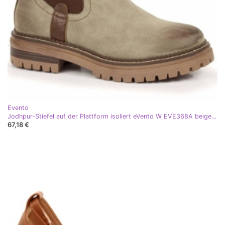
Evento
Jodhpur-Stiefel auf der Plattform isoliert eVento W EVE368A beige braun
67,18 €