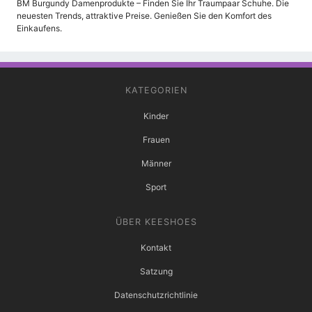
BM Burgundy Damenprodukte – Finden Sie Ihr Traumpaar Schuhe. Die
neuesten Trends, attraktive Preise. Genießen Sie den Komfort des
Einkaufens.
KATEGORIEN
Kinder
Frauen
Männer
Sport
ÜBER KEESHOES
Kontakt
Satzung
Datenschutzrichtlinie