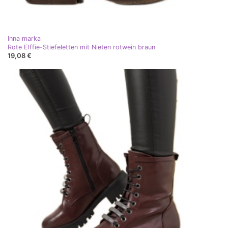
Inna marka
Rote Elffie-Stiefeletten mit Nieten rotwein braun
19,08 €