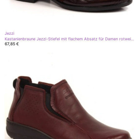
Jezzi
Kastanienbraune Jezzi-Stiefel mit flachem Absatz für Damen rotwein rot
67,85 €