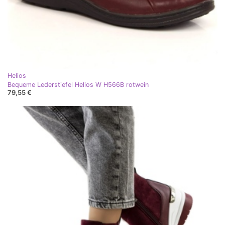
Helios
Bequeme Lederstiefel Helios W H566B rotwein
79,55 €