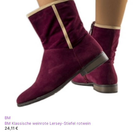
BM
BM Klassische weinrote Lersey-Stiefel rotwein
24,11 €