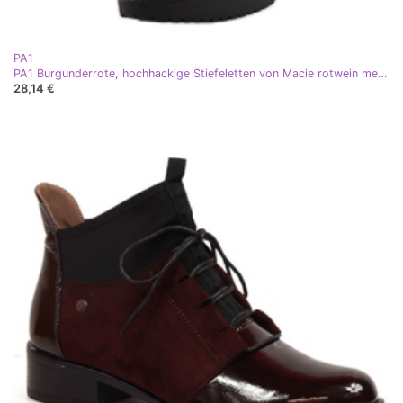
PA1
PA1 Burgunderrote, hochhackige Stiefeletten von Macie rotwein mehrfarbig
28,14 €