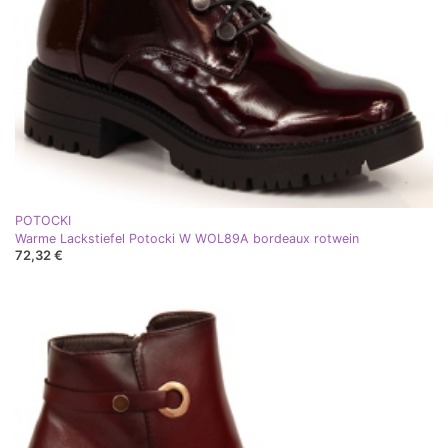
POTOCKI
Warme Lackstiefel Potocki W WOL89A bordeaux rotwein
72,32 €