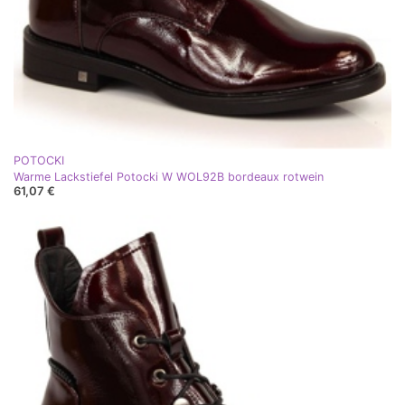
POTOCKI
Warme Lackstiefel Potocki W WOL92B bordeaux rotwein
61,07 €