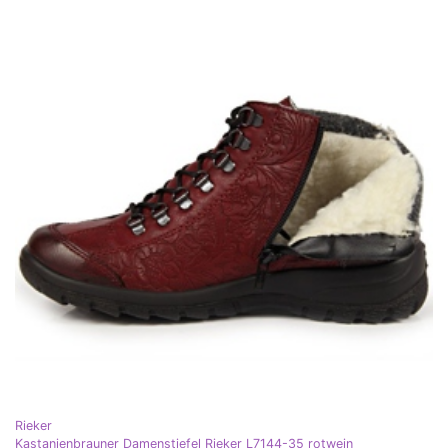
Rieker
Kastanienbrauner Damenstiefel Rieker L7144-35 rotwein