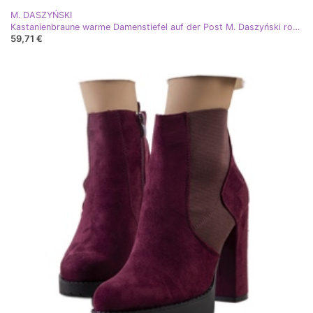
M. DASZYŃSKI
Kastanienbraune warme Damenstiefel auf der Post M. Daszyński rotwein
59,71 €