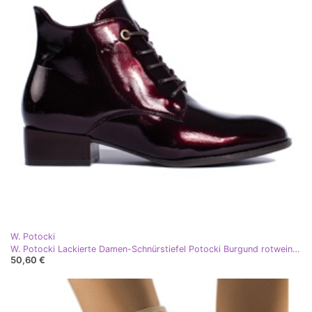
W. Potocki
W. Potocki Lackierte Damen-Schnürstiefel Potocki Burgund rotwein mehrfarbig
50,60 €