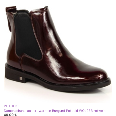
POTOCKI
Damenschuhe lackiert warmen Burgund Potocki WOL93B rotwein
69,00 €