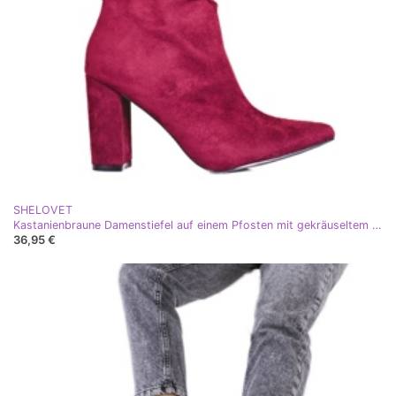
SHELOVET
Kastanienbraune Damenstiefel auf einem Pfosten mit gekräuseltem Shelovet-Obermaterial rotwein
36,95 €