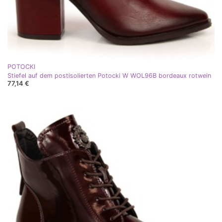
POTOCKI
Stiefel auf dem postisolierten Potocki W WOL96B bordeaux rotwein
77,14 €