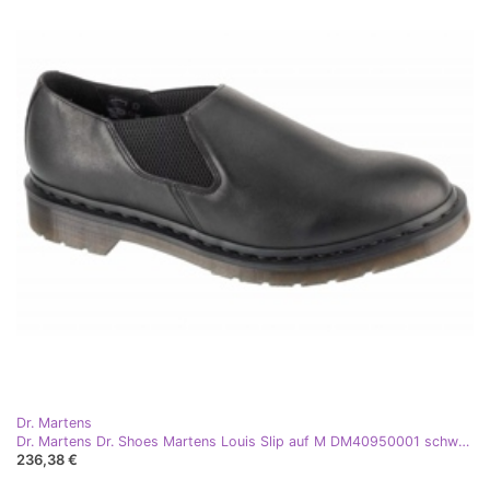
Dr. Martens
Dr. Martens Dr. Shoes Martens Louis Slip auf M DM40950001 schwarz
236,38 €