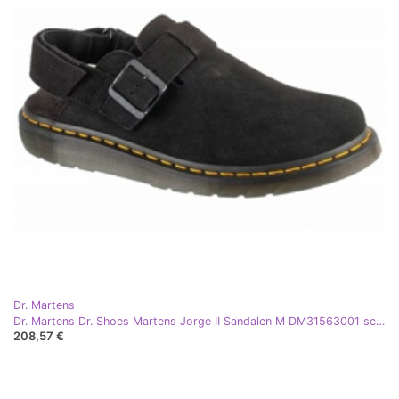
Dr. Martens
Dr. Martens Dr. Shoes Martens Jorge II Sandalen M DM31563001 schwarz
208,57 €