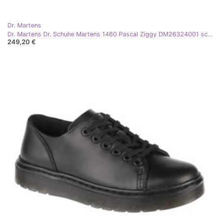
Dr. Martens
Dr. Martens Dr. Schuhe Martens 1460 Pascal Ziggy DM26324001 schwarz
249,20 €