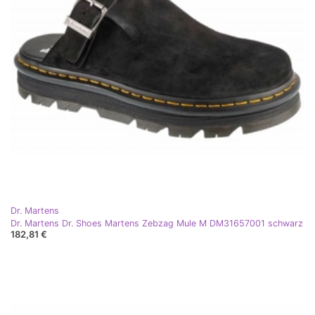
Dr. Martens
Dr. Martens Dr. Shoes Martens Zebzag Mule M DM31657001 schwarz
182,81 €