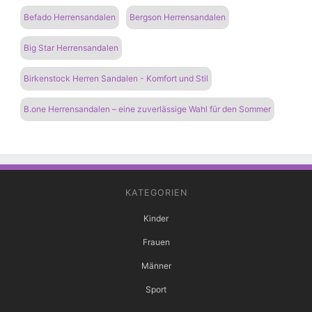
Befado Herrensandalen
Bergson Herrensandalen
Big Star Herrensandalen
Birkenstock Herren Sandalen - Komfort und Stil
B.one Herrensandalen – eine zuverlässige Wahl für den Sommer
KATEGORIEN
Kinder
Frauen
Männer
Sport