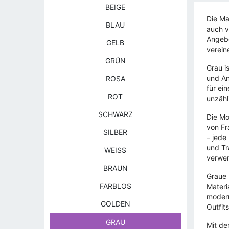
BEIGE
Die Ma
BLAU
auch v
Angebo
GELB
verein
GRÜN
Grau i
und An
ROSA
für ei
ROT
unzähl
SCHWARZ
Die Mo
von Fr
SILBER
– jede 
und Tr
WEISS
verwen
BRAUN
Graue 
FARBLOS
Materi
modern
GOLDEN
Outfit
GRAU
Mit de