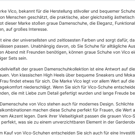
rke Vico, bekannt für die Herstellung stilvoller und bequemer Schuh
on Menschen geschätzt, die praktische, aber gleichzeitig ästhetisch
t dieser Marke stoßen graue Damenschuhe, die Eleganz, Funktionalit
en, auf großes Interesse.
st eine der universellsten und zeitlosesten Farben und sorgt dafür, 
lässen passen. Unabhängig davon, ob Sie Schuhe für alltägliche Ausfl
nen Abend mit Freunden benötigen, können graue Schuhe von Vico ei
iger Sets sein.
dellvielfalt der grauen Damenschuhkollektion ist eine Antwort auf d
auen. Von klassischen High Heels über bequeme Sneakers und Mokassi
Frau findet etwas für sich. Die Marke Vico legt vor allem Wert auf die
agekomfort niederschlägt. Wenn Sie sich für Vico-Schuhe entscheiden
den, die mit Liebe zum Detail gefertigt wurden und lange Freude be
Damenschuhe von Vico stehen auch für modernes Design. Schlichte L
alkombinationen machen diese Schuhe perfekt für Frauen, die Wert au
em Akzent legen. Dank ihrer Vielseitigkeit passen die grauen Vico-S
s perfekt, was sie zu einem unverzichtbaren Element in der Garderobe 
m Kauf von Vico-Schuhen entscheiden Sie sich auch für eine Investit