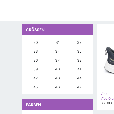
GRÖSSEN
30
31
32
33
34
35
36
37
38
39
40
41
42
43
44
45
46
47
Vico
36,09 €
FARBEN