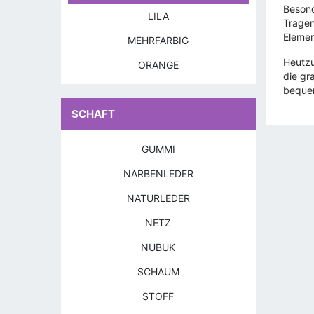
Besond
LILA
Tragen
Elemen
MEHRFARBIG
Heutzu
ORANGE
die gr
bequem
SCHAFT
GUMMI
NARBENLEDER
NATURLEDER
NETZ
NUBUK
SCHAUM
STOFF