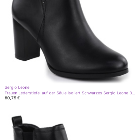
Sergio Leone
Frauen Lederstiefel auf der Säule isoliert Schwarzes Sergio Leone BT25015
80,75 €