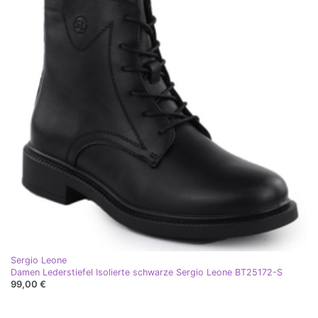
Sergio Leone
Damen Lederstiefel Isolierte schwarze Sergio Leone BT25172-S
99,00 €