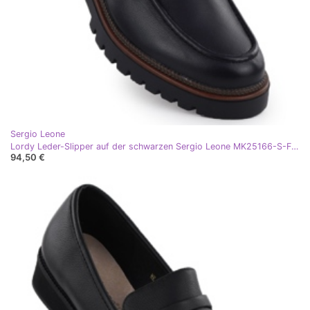
Sergio Leone
Lordy Leder-Slipper auf der schwarzen Sergio Leone MK25166-S-Frauenplattform
94,50 €