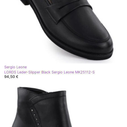
Sergio Leone
LORDS Leder-Slipper Black Sergio Leone MK25112-S
94,50 €