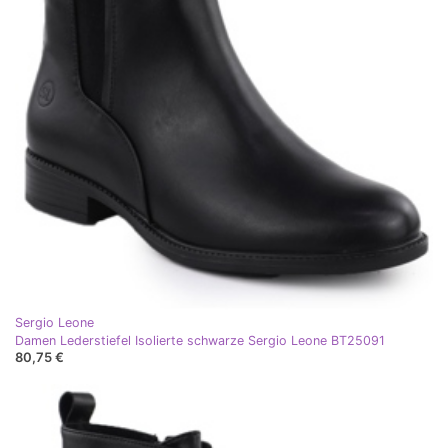
Sergio Leone
Damen Lederstiefel Isolierte schwarze Sergio Leone BT25091
80,75 €