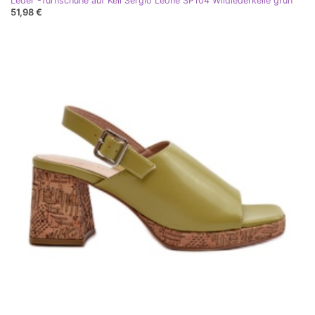
Leder -Turnschuhe auf Keil Sergio Leone SP104 Wildlederkeile grün
51,98 €