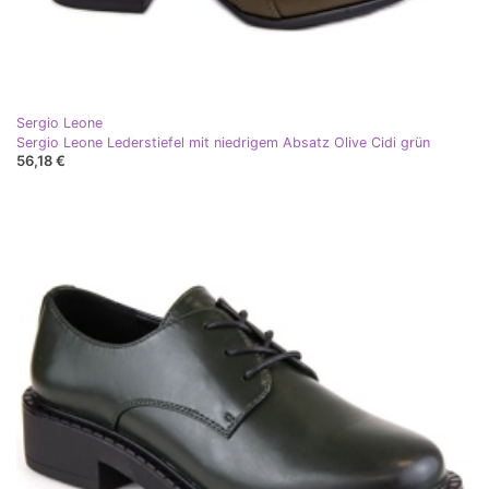
Sergio Leone
Sergio Leone Lederstiefel mit niedrigem Absatz Olive Cidi grün
56,18 €