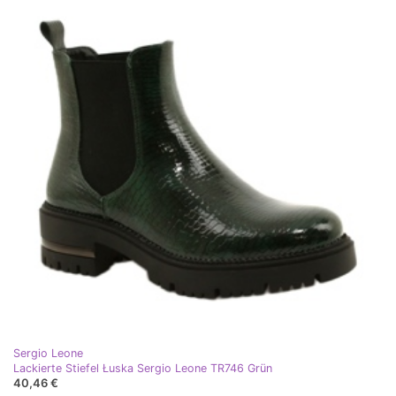
Sergio Leone
Lackierte Stiefel Łuska Sergio Leone TR746 Grün
40,46 €