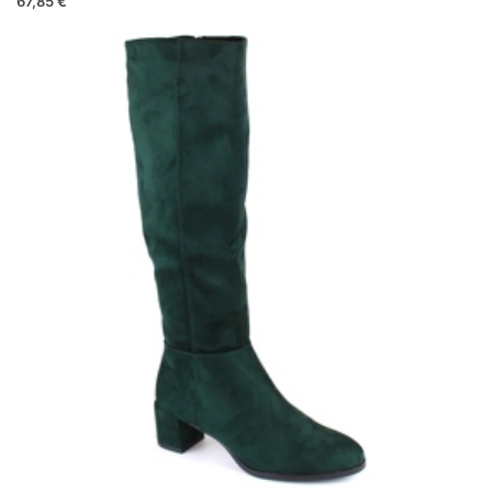
67,85 €