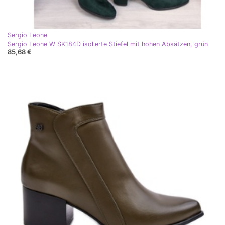
Sergio Leone
Sergio Leone W SK184D isolierte Stiefel mit hohen Absätzen, grün
85,68 €