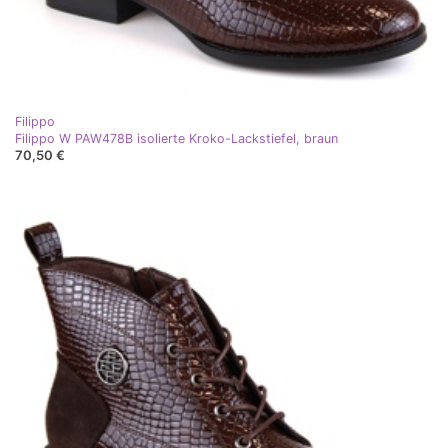
Filippo
Filippo W PAW478B isolierte Kroko-Lackstiefel, braun
70,50 €