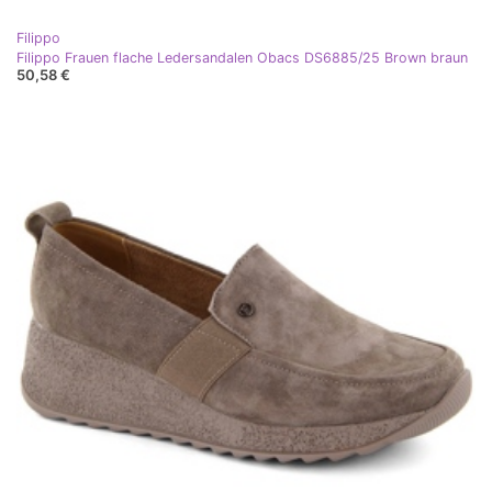
Filippo
Filippo Frauen flache Ledersandalen Obacs DS6885/25 Brown braun
50,58 €