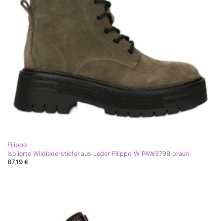
Filippo
Isolierte Wildlederstiefel aus Leder Filippo W PAW379B braun
87,19 €