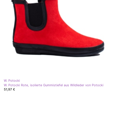
W. Potocki
W. Potocki Rote, isolierte Gummistiefel aus Wildleder von Potocki
51,97 €