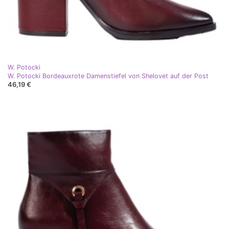
W. Potocki
W. Potocki Bordeauxrote Damenstiefel von Shelovet auf der Post
46,19 €