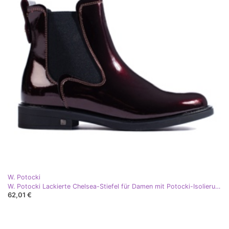
W. Potocki
W. Potocki Lackierte Chelsea-Stiefel für Damen mit Potocki-Isolierung rot
62,01 €