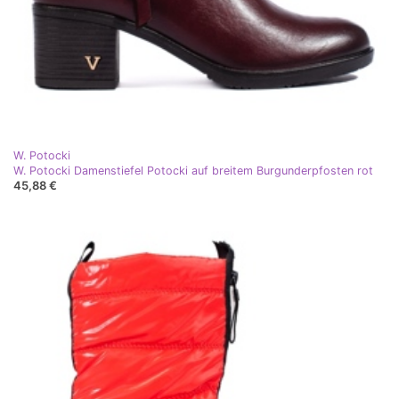
W. Potocki
W. Potocki Damenstiefel Potocki auf breitem Burgunderpfosten rot
45,88 €