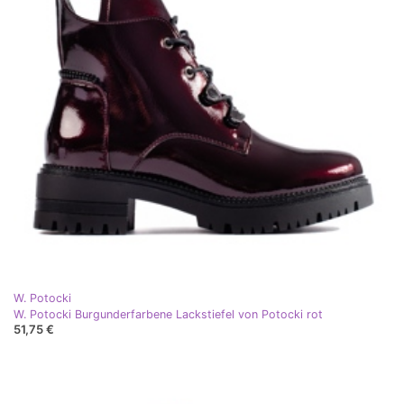
W. Potocki
W. Potocki Burgunderfarbene Lackstiefel von Potocki rot
51,75 €