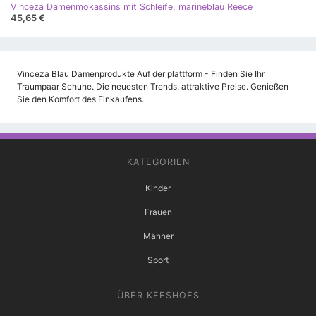
Vinceza Damenmokassins mit Schleife, marineblau Reece
45,65 €
Vinceza Blau Damenprodukte Auf der plattform - Finden Sie Ihr
Traumpaar Schuhe. Die neuesten Trends, attraktive Preise. Genießen
Sie den Komfort des Einkaufens.
KATEGORIEN
Kinder
Frauen
Männer
Sport
ÜBER KEESHOES