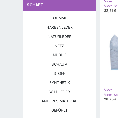
Vices
SCHAFT
Vices S
32,31 €
GUMMI
NARBENLEDER
NATURLEDER
NETZ
NUBUK
SCHAUM
STOFF
SYNTHETIK
Vices
WILDLEDER
Vices Sc
28,75 €
ANDERES MATERIAL
GEFÜHLT