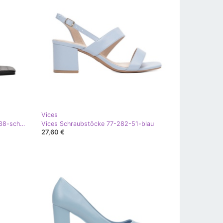
Vices
Vices Schraubstöcke CM-6079-1-38-schwarz
Vices Schraubstöcke 77-282-51-blau
27,60 €