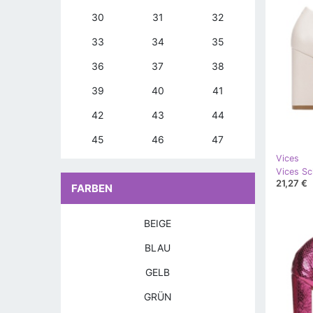
30
31
32
33
34
35
36
37
38
39
40
41
42
43
44
45
46
47
Vices
Vices S
21,27 €
FARBEN
BEIGE
BLAU
GELB
GRÜN