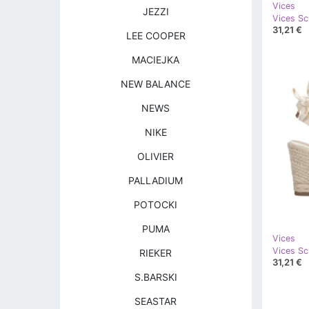
Vices
JEZZI
Vices Sc
31,21 €
LEE COOPER
MACIEJKA
NEW BALANCE
NEWS
NIKE
OLIVIER
PALLADIUM
POTOCKI
PUMA
Vices
Vices S
RIEKER
31,21 €
S.BARSKI
SEASTAR