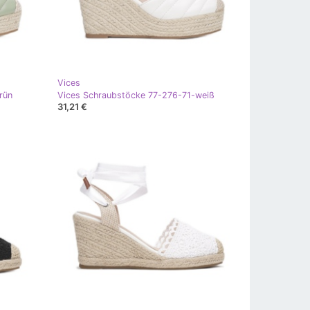
Vices
rün
Vices Schraubstöcke 77-276-71-weiß
31,21 €