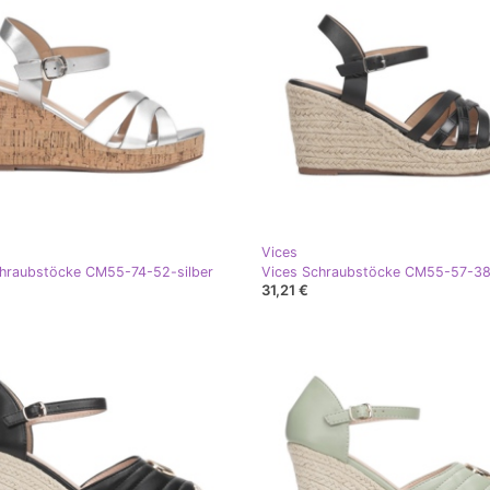
Vices
chraubstöcke CM55-74-52-silber
31,21 €