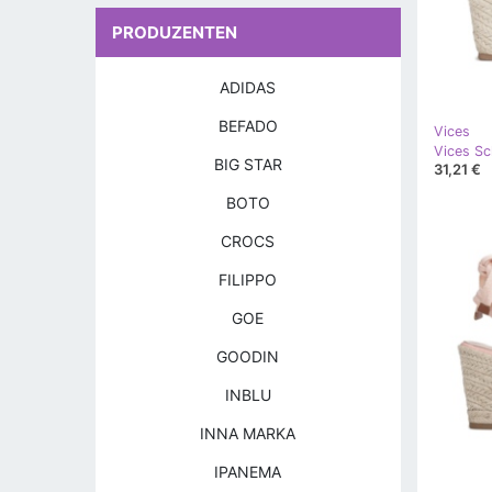
PRODUZENTEN
ADIDAS
BEFADO
Vices
Vices S
BIG STAR
31,21 €
BOTO
CROCS
FILIPPO
GOE
GOODIN
INBLU
INNA MARKA
IPANEMA