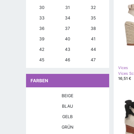
30
31
32
33
34
35
36
37
38
39
40
41
42
43
44
45
46
47
Vices
Vices S
16,51 €
FARBEN
BEIGE
BLAU
GELB
GRÜN