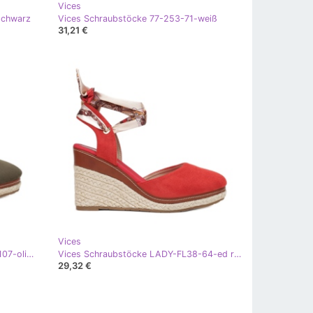
Vices
schwarz
Vices Schraubstöcke 77-253-71-weiß
31,21 €
Vices
Vices Schraubstöcke LADY-FL38-107-oliv grün
Vices Schraubstöcke LADY-FL38-64-ed rot
29,32 €