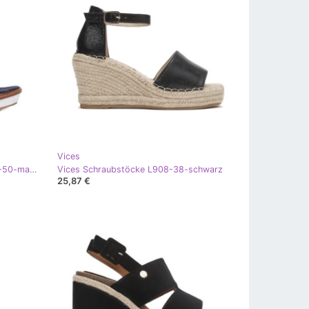
Vices
Vices Schraubstöcke BL293-SS21-50-marine weiß rot marineblau
Vices Schraubstöcke L908-38-schwarz
25,87 €