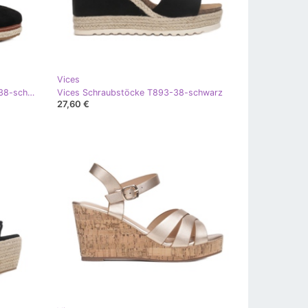
Vices
Vices Schraubstöcke LADY-FL38-38-schwarz
Vices Schraubstöcke T893-38-schwarz
27,60 €