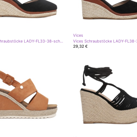
Vices
Vices Schraubstöcke LADY-FL33-38-schwarz
29,32 €