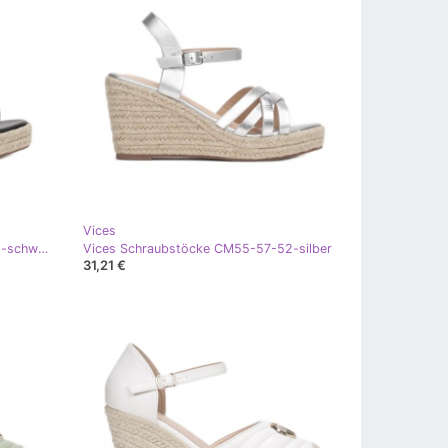
Vices
Vices Schraubstöcke CM55-57-38-schwarz
Vices Schraubstöcke CM55-57-52-silber
31,21 €