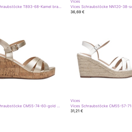
Vices
Vices Schraubstöcke T893-68-Kamel braun
Vices Schraubstöcke NN120-38-s
36,69 €
Vices
Vices Schraubstöcke CM55-74-60-gold golden
Vices Schraubstöcke CM55-57-71
31,21 €