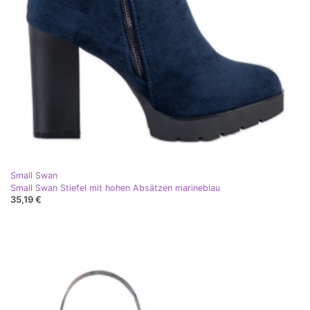
Small Swan
Small Swan Stiefel mit hohen Absätzen marineblau
35,19 €