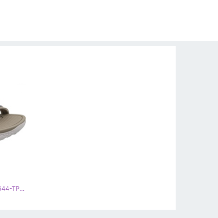
Skechers Go Walk Outdoors W 14644-TPE Sandalen beige grau mehrfarbig