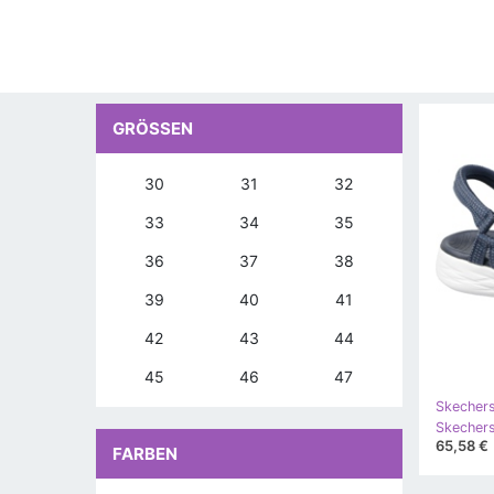
GRÖSSEN
30
31
32
33
34
35
36
37
38
39
40
41
42
43
44
45
46
47
Skecher
65,58 €
FARBEN