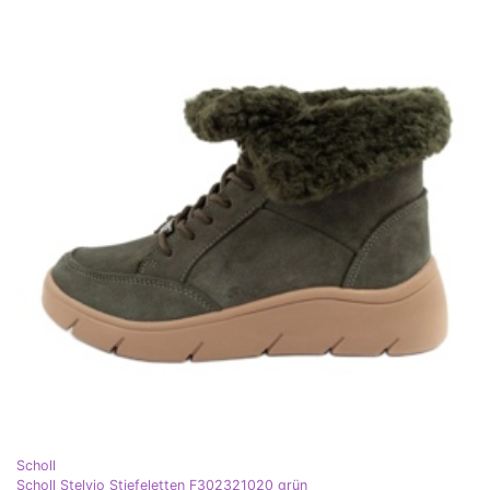
Scholl
Scholl Stelvio Stiefeletten F302321020 grün