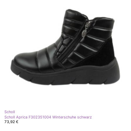
Scholl
Scholl Aprica F302351004 Winterschuhe schwarz
73,92 €