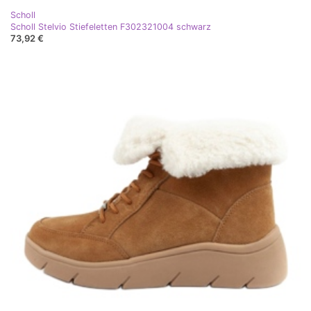
Scholl
Scholl Stelvio Stiefeletten F302321004 schwarz
73,92 €