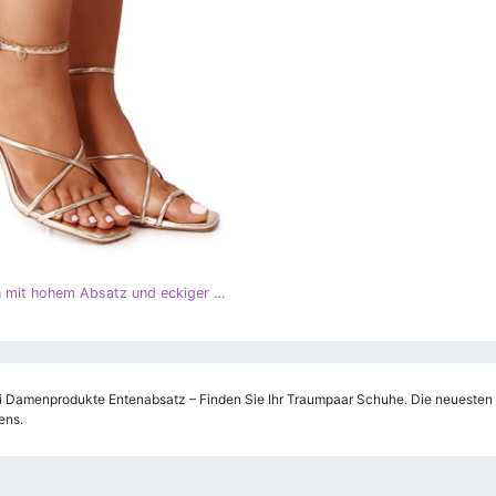
Sandalen mit hohem Absatz und eckiger Spitze S.Barski C420-11 Złote golden
i Damenprodukte Entenabsatz – Finden Sie Ihr Traumpaar Schuhe. Die neuesten T
ens.