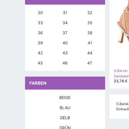
30
31
32
33
34
35
36
37
38
39
40
41
42
43
44
45
46
47
S.Barski
23,76 €
FARBEN
BEIGE
S.Barsk
BLAU
Einkauf
GELB
GRÜN