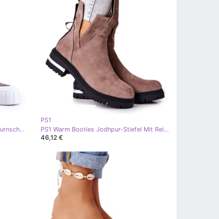
PS1
PS1 Damen Khaki Comes Plateau-Turnschuhe grün
PS1 Warm Booties Jodhpur-Stiefel Mit Reißverschluss Cappucino My Way khaki
46,12 €