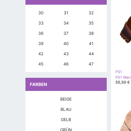
30
31
32
33
34
35
36
37
38
39
40
41
42
43
44
45
46
47
PS1
55,50 €
FARBEN
BEIGE
BLAU
GELB
GRÜN