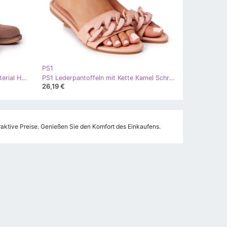
PS1
PS1 Stiefel mit doppeltem Obermaterial Hellbraun Violetta khaki
PS1 Lederpantoffeln mit Kette Kamel Schritt für Schritt khaki
26,19 €
aktive Preise. Genießen Sie den Komfort des Einkaufens.