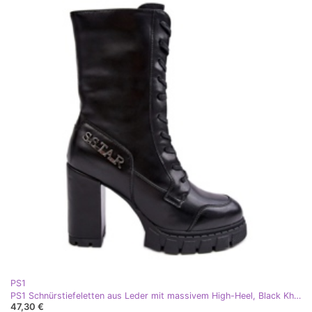
PS1
PS1 Schnürstiefeletten aus Leder mit massivem High-Heel, Black Khariah schwarz
47,30 €