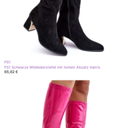
PS1
PS1 Schwarze Wildlederstiefel mit hohem Absatz Inatris
65,62 €