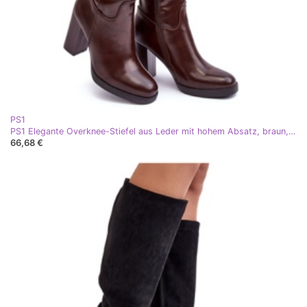
PS1
PS1 Elegante Overknee-Stiefel aus Leder mit hohem Absatz, braun, Felsha
66,68 €