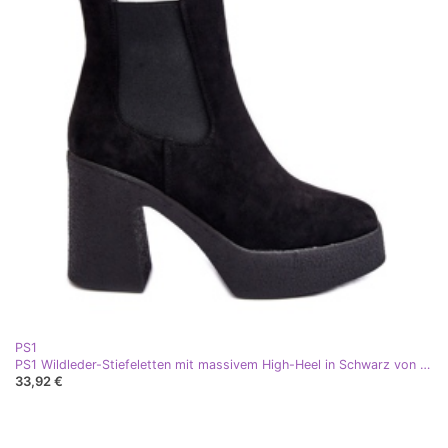
PS1
PS1 Wildleder-Stiefeletten mit massivem High-Heel in Schwarz von Sunilda
33,92 €