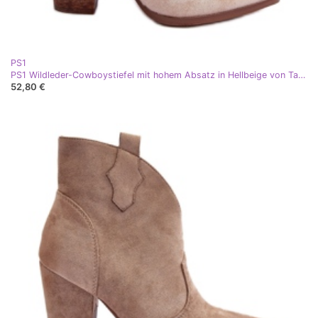
PS1
PS1 Wildleder-Cowboystiefel mit hohem Absatz in Hellbeige von Tanner
52,80 €