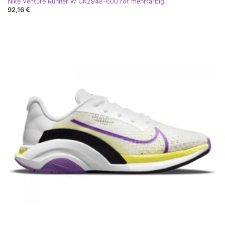
Nike Venture Runner W CK2948-600 rot mehrfarbig
92,16 €