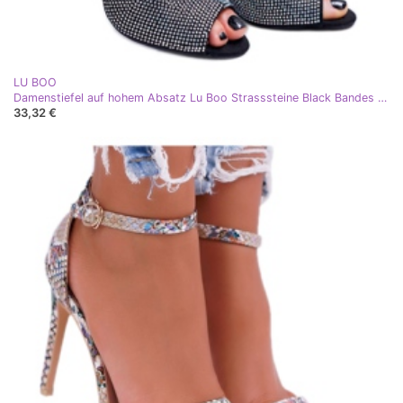
LU BOO
Damenstiefel auf hohem Absatz Lu Boo Strasssteine ​​Black Bandes schwarz silber
33,32 €