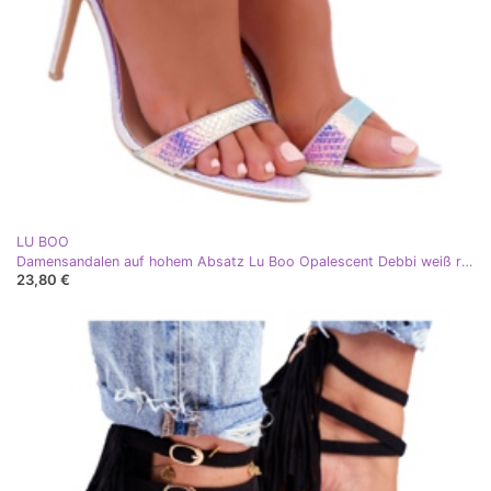
LU BOO
Damensandalen auf hohem Absatz Lu Boo Opalescent Debbi weiß rosa silber
23,80 €