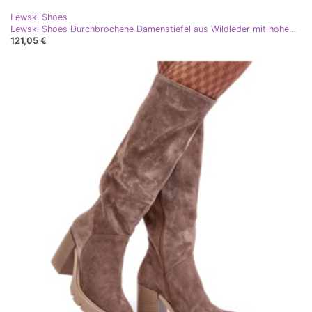
Lewski Shoes
Lewski Shoes Durchbrochene Damenstiefel aus Wildleder mit hohem Absatz, hellbeige Lewski 3386
121,05 €