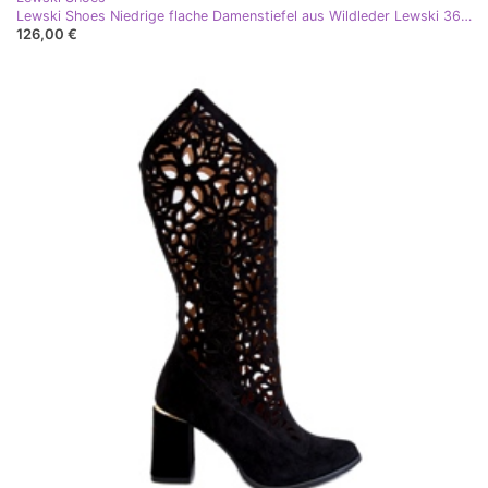
Lewski Shoes Niedrige flache Damenstiefel aus Wildleder Lewski 3624 Cappucino beige
126,00 €