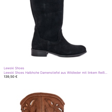
Lewski Shoes
Lewski Shoes Halbhohe Damenstiefel aus Wildleder mit linkem Reißverschluss 3616 Schwarz
139,50 €