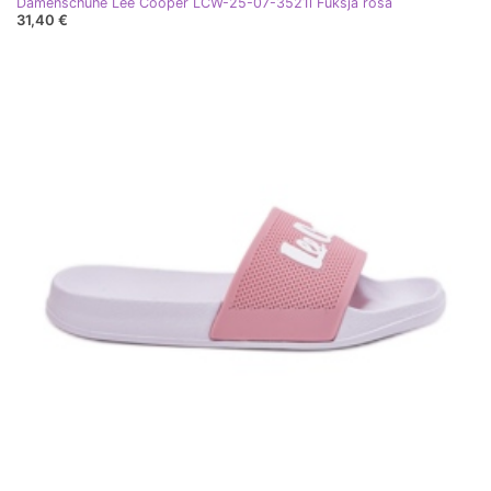
Damenschuhe Lee Cooper LCW-25-07-3521l Fuksja rosa
31,40 €