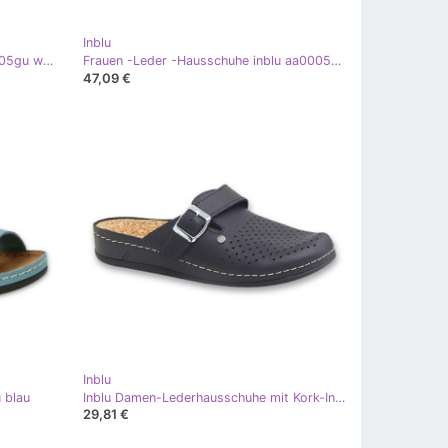
Inblu
Frauen Lederausschuhe inblu aa0005gu weiß
Frauen -Leder -Hausschuhe inblu aa0005g Beige
47,09 €
Inblu
 blau
Inblu Damen-Lederhausschuhe mit Kork-Innensohle 158D259 Marineblau
29,81 €