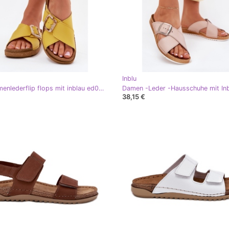
Inblu
Inblu Damenlederflip flops mit inblau ed0003iu gelb
38,15 €