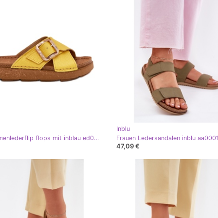
Inblu
Inblu Damenlederflip flops mit inblau ed0003iu gelb
Frauen Ledersandalen inblu aa0001
47,09 €