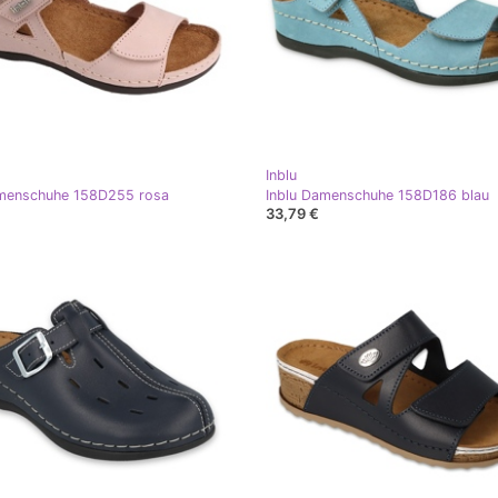
Inblu
amenschuhe 158D255 rosa
Inblu Damenschuhe 158D186 blau
33,79 €