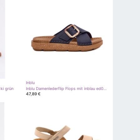
Inblu
ki grün
Inblu Damenlederflip Flops mit inblau ed0003iu dunkelblau
47,89 €