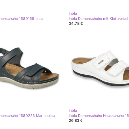
Inblu
amenschuhe 158D159 blau
34,78 €
Inblu
amenschuhe 158D223 Marineblau
26,83 €