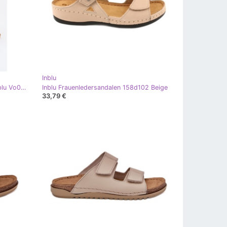
Inblu
Damen -Leder -Hausschuhe mit Inblu Vo0004gu Schnallenrosa
Inblu Frauenledersandalen 158d102 Beige
33,79 €