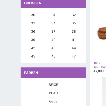
GRÖSSEN
30
31
32
33
34
35
36
37
38
39
40
41
42
43
44
45
46
47
Inblu
47,89 €
FARBEN
BEIGE
BLAU
GELB