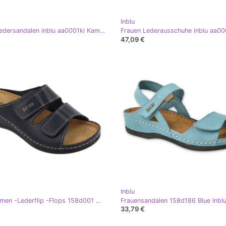
Inblu
Frauen Ledersandalen inblu aa0001ki Kamel braun
47,09 €
Inblu
Inblu, Damen -Lederflip -Flops 158d001 Marine Blue blau
Frauensandalen 158d186 Blue Inblu
33,79 €