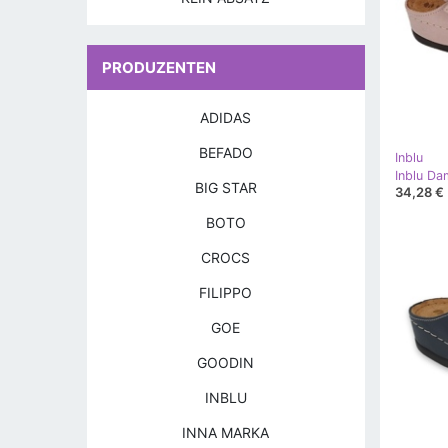
PRODUZENTEN
ADIDAS
BEFADO
Inblu
Inblu D
BIG STAR
34,28 €
BOTO
CROCS
FILIPPO
GOE
GOODIN
INBLU
INNA MARKA