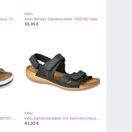
Inblu
Inblu Damenschuhe mit Klettverschluss 158D252 blau
Inblu Befado Damenschuhe 158D192 blau
33,35 €
Inblu
Inblu Damenschuhe Hausschuhe 158D107 weiß
Inblu Damensandalen mit Klettverschluss 158D235 Marineblau
43,22 €