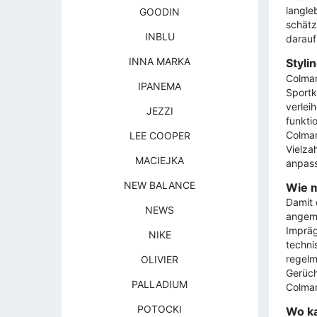
langle
GOODIN
schätz
INBLU
darauf
INNA MARKA
Styli
Colmar
IPANEMA
Sportk
verlei
JEZZI
funkti
Colmar
LEE COOPER
Vielza
MACIEJKA
anpas
NEW BALANCE
Wie m
Damit 
NEWS
angeme
Impräg
NIKE
techni
regelm
OLIVIER
Gerüch
PALLADIUM
Colmar
POTOCKI
Wo k