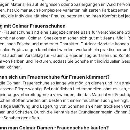
bigen Materialien auf Bergreisen oder Spaziergängen im Wald hervorr
en, hat Colmar auch komplexere Varianten mit zarten Farbakzenten un
 ab, die Individualität einer Frau zu betonen und ihren Komfort bei je
ng mit Colmar Frauenschuhen
 -Frauenschuhe sind eine ausgezeichnete Basis für verschiedene Stile
ombinationen. Colmar -Sneakers mischen sich gut mit Jeans, Midi -R
hen ihnen Frische und moderner Charakter. Outdoor -Modelle können
onalen Ergänzungen kombiniert werden, wodurch ein praktischer und st
 ist auch ein Vorschlag für Frauen, die jeden Tag auffallen und Komfor
hl von Farben und Texturen, sodass Sie Schuhe mit individuellen G
sen können.
an sich um Frauenschuhe für Frauen kümmert?
die Colmar -Frauenschuhe so lange wie möglich dienen und ihr attrak
ssene Pflege wichtig. Bei natürlichen Ledermodellen lohnt es sich, s
nierungsvorbereitungen zu verwenden, die das Material vor Feucht
schen Stoffen werden am besten mit einem feuchten Tuch gereinigt, 
äßige Belüftung und Lagerung von Schuhen an einem trockenen Ort
en und Schäden. Durch die Kenntnis der Grundlagenregeln können Si
 -Schuhen genießen.
ann man Colmar Damen -Frauenschuhe kaufen?