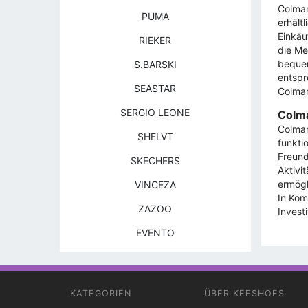
Colmar
PUMA
erhält
Einkäu
RIEKER
die Me
bequem
S.BARSKI
entspr
SEASTAR
Colmar
SERGIO LEONE
Colma
Colmar
SHELVT
funkti
Freund
SKECHERS
Aktivi
ermögl
VINCEZA
In Kom
ZAZOO
Invest
EVENTO
KATEGORIEN
ÜBER KEESHOES