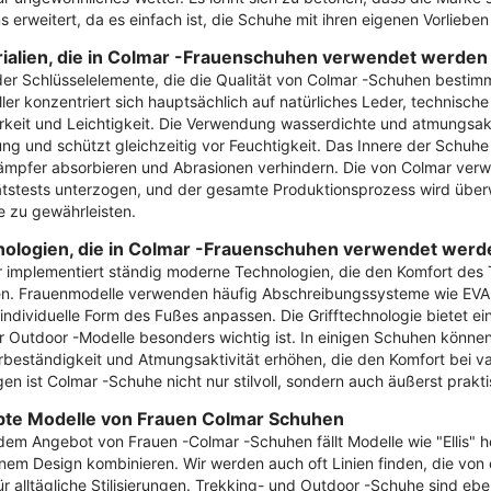
s erweitert, da es einfach ist, die Schuhe mit ihren eigenen Vorliebe
ialien, die in Colmar -Frauenschuhen verwendet werden
der Schlüsselelemente, die die Qualität von Colmar -Schuhen bestimm
ller konzentriert sich hauptsächlich auf natürliches Leder, technische
rkeit und Leichtigkeit. Die Verwendung wasserdichte und atmungs
ung und schützt gleichzeitig vor Feuchtigkeit. Das Innere der Schuhe 
mpfer absorbieren und Abrasionen verhindern. Die von Colmar verw
ätstests unterzogen, und der gesamte Produktionsprozess wird über
 zu gewährleisten.
ologien, die in Colmar -Frauenschuhen verwendet werd
 implementiert ständig moderne Technologien, die den Komfort des 
n. Frauenmodelle verwenden häufig Abschreibungssysteme wie EVA
 individuelle Form des Fußes anpassen. Die Grifftechnologie bietet 
r Outdoor -Modelle besonders wichtig ist. In einigen Schuhen können
beständigkeit und Atmungsaktivität erhöhen, die den Komfort bei v
en ist Colmar -Schuhe nicht nur stilvoll, sondern auch äußerst prakti
bte Modelle von Frauen Colmar Schuhen
dem Angebot von Frauen -Colmar -Schuhen fällt Modelle wie "Ellis" he
em Design kombinieren. Wir werden auch oft Linien finden, die von ei
für alltägliche Stilisierungen. Trekking- und Outdoor -Schuhe sind ebe