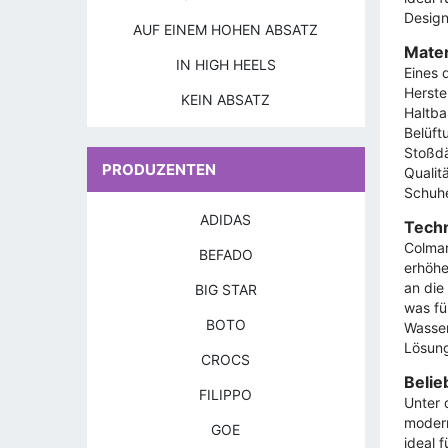
Design
AUF EINEM HOHEN ABSATZ
Mater
IN HIGH HEELS
Eines 
Herste
KEIN ABSATZ
Haltba
Belüft
Stoßdä
PRODUZENTEN
Qualit
Schuhe
ADIDAS
Techn
Colmar
BEFADO
erhöhe
an die
BIG STAR
was fü
BOTO
Wasser
Lösung
CROCS
Belie
FILIPPO
Unter 
modern
GOE
ideal 