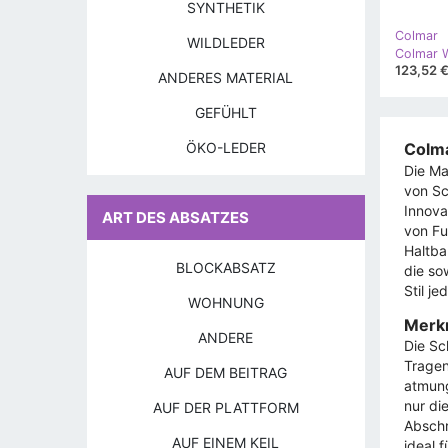
SYNTHETIK
Colmar
WILDLEDER
123,52 
ANDERES MATERIAL
GEFÜHLT
ÖKO-LEDER
Colma
Die Ma
von Sc
Innova
ART DES ABSATZES
von Fu
Haltba
BLOCKABSATZ
die so
Stil je
WOHNUNG
Merk
ANDERE
Die Sc
Tragen
AUF DEM BEITRAG
atmung
nur di
AUF DER PLATTFORM
Abschr
AUF EINEM KEIL
ideal 