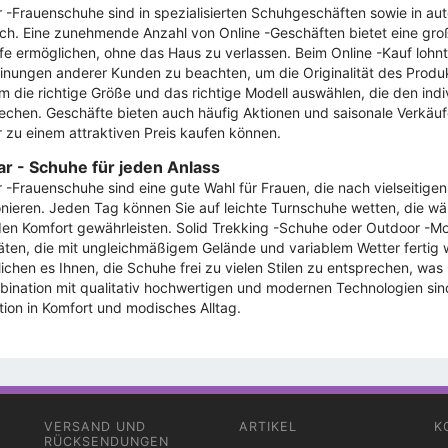
 -Frauenschuhe sind in spezialisierten Schuhgeschäften sowie in au
lich. Eine zunehmende Anzahl von Online -Geschäften bietet eine gro
fe ermöglichen, ohne das Haus zu verlassen. Beim Online -Kauf lohnt
inungen anderer Kunden zu beachten, um die Originalität des Produ
 die richtige Größe und das richtige Modell auswählen, die den indi
echen. Geschäfte bieten auch häufig Aktionen und saisonale Verkäu
 zu einem attraktiven Preis kaufen können.
r - Schuhe für jeden Anlass
 -Frauenschuhe sind eine gute Wahl für Frauen, die nach vielseitige
onieren. Jeden Tag können Sie auf leichte Turnschuhe wetten, die wä
en Komfort gewährleisten. Solid Trekking -Schuhe oder Outdoor -Mod
täten, die mit ungleichmäßigem Gelände und variablem Wetter ferti
ichen es Ihnen, die Schuhe frei zu vielen Stilen zu entsprechen, was
bination mit qualitativ hochwertigen und modernen Technologien sin
ition in Komfort und modisches Alltag.
VERSAND UND
ARTIKEL
K
RÜCKSENDUNGEN