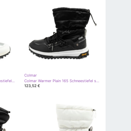
Colmar
Colmar Warmer Freeze 204 Schneestiefel silber
Colmar Warmer Plain 165 Schneestiefel schwarz
123,52 €