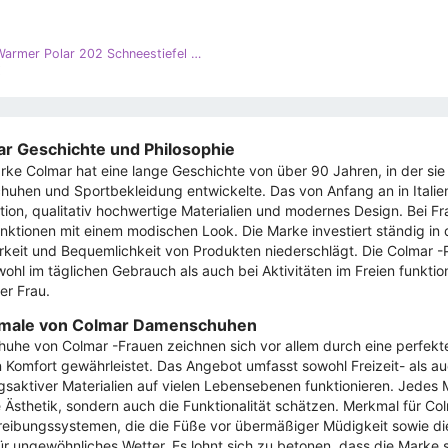
Colmar Warmer Polar 202 Schneestiefel weiß
€
r Geschichte und Philosophie
rke Colmar hat eine lange Geschichte von über 90 Jahren, in der sie 
huhen und Sportbekleidung entwickelte. Das von Anfang an in Italie
tion, qualitativ hochwertige Materialien und modernes Design. Bei F
nktionen mit einem modischen Look. Die Marke investiert ständig in 
rkeit und Bequemlichkeit von Produkten niederschlägt. Die Colmar -
wohl im täglichen Gebrauch als auch bei Aktivitäten im Freien funktio
der Frau.
male von Colmar Damenschuhen
huhe von Colmar -Frauen zeichnen sich vor allem durch eine perfe
 Komfort gewährleistet. Das Angebot umfasst sowohl Freizeit- als au
saktiver Materialien auf vielen Lebensebenen funktionieren. Jedes M
e Ästhetik, sondern auch die Funktionalität schätzen. Merkmal für Col
eibungssystemen, die die Füße vor übermäßiger Müdigkeit sowie die
für ungewöhnliches Wetter. Es lohnt sich zu betonen, dass die Marke