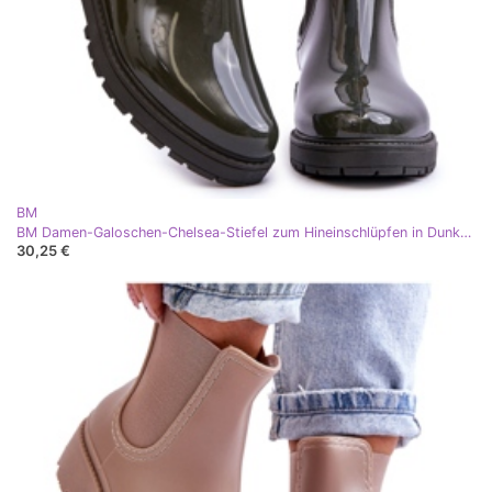
BM
BM Damen-Galoschen-Chelsea-Stiefel zum Hineinschlüpfen in Dunkelgrün Larone
30,25 €