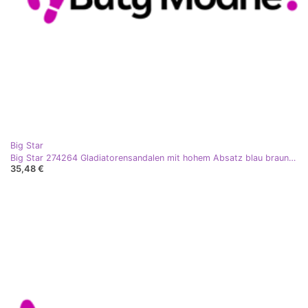
Big Star
Big Star 274264 Gladiatorensandalen mit hohem Absatz blau braun schwarz
35,48 €