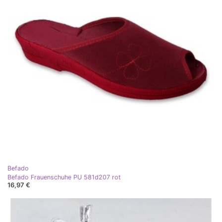
Befado
Befado Frauenschuhe PU 581d207 rot
16,97 €