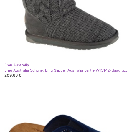
Emu Australia
Emu Australia Schuhe, Emu Slipper Australia Bartle W13142-daag grau
209,83 €