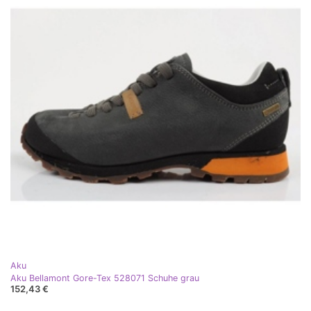
Aku
Aku Bellamont Gore-Tex 528071 Schuhe grau
152,43 €