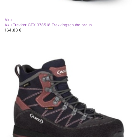
Aku
Aku Trekker GTX 978518 Trekkingschuhe braun
164,83 €