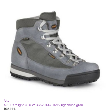
Aku
Aku Ultralight GTX W 36520447 Trekkingschuhe grau
192,11 €