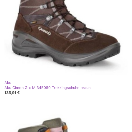
Aku
Aku Cimon Gtx M 345050 Trekkingschuhe braun
135,91 €