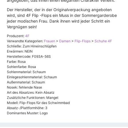
angegeben, das ihnen einen eleganten Charakter verleiht.
Der Hersteller, der in der Originalverpackung angeboten
wird, sind 4F Flip -Flops ein Muss in der Sommergarderobe
jeder modischen Frau. Dank ihnen wird jeder Schritt ein
Vergnügen sein!
Produzent:
4F
Verwandte Kategorien:
Frauen
>
Damen
>
Flip-Flops
>
Schuhe 4F
Schließe: Zum Hineinschlüpfen
Erwärmen: NEIN
Herstellercode: F093A-56S
Farbe: Rosa
Sohlenfarbe: Rosa
Sohlenmaterial: Schaum
Einlegesohlenmaterial: Schaum
Außenmaterial: Schaum
Nosek: fehlende Nase
Art des Absatzes: Kein Absatz
Zusätzliche Funktionen: Mangel
Modell: Flip-Flops für das Schwimmbad
Absatz-/Plattformhöhe: 3
Dominantes Muster: Logo