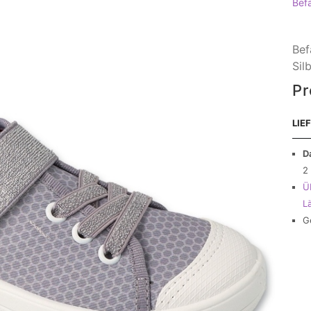
Bef
Bef
Sil
Pr
LIE
D
2
Ü
L
G