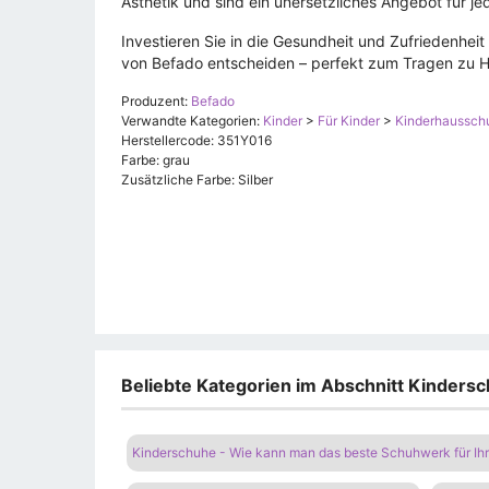
Ästhetik und sind ein unersetzliches Angebot für je
Investieren Sie in die Gesundheit und Zufriedenhei
von Befado entscheiden – perfekt zum Tragen zu H
Produzent:
Befado
Verwandte Kategorien:
Kinder
>
Für Kinder
>
Kinderhaussch
Herstellercode: 351Y016
Farbe: grau
Zusätzliche Farbe: Silber
Beliebte Kategorien im Abschnitt Kinders
Kinderschuhe - Wie kann man das beste Schuhwerk für Ih