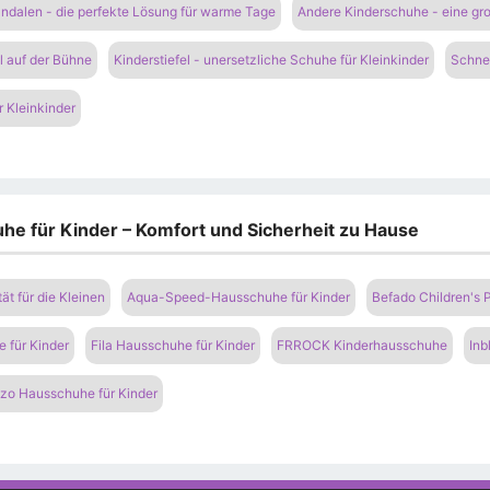
ndalen - die perfekte Lösung für warme Tage
Andere Kinderschuhe - eine gr
il auf der Bühne
Kinderstiefel - unersetzliche Schuhe für Kleinkinder
Schnee
r Kleinkinder
he für Kinder – Komfort und Sicherheit zu Hause
t für die Kleinen
Aqua-Speed-Hausschuhe für Kinder
Befado Children's P
 für Kinder
Fila Hausschuhe für Kinder
FRROCK Kinderhausschuhe
Inb
zo Hausschuhe für Kinder