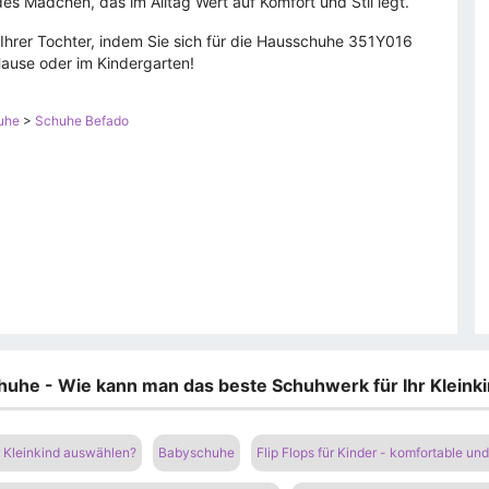
des Mädchen, das im Alltag Wert auf Komfort und Stil legt.
t Ihrer Tochter, indem Sie sich für die Hausschuhe 351Y016
ause oder im Kindergarten!
uhe
>
Schuhe Befado
chuhe - Wie kann man das beste Schuhwerk für Ihr Klein
r Kleinkind auswählen?
Babyschuhe
Flip Flops für Kinder - komfortable un