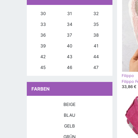
30
31
32
33
34
35
36
37
38
39
40
41
42
43
44
45
46
47
Filippo
33,86 €
FARBEN
BEIGE
BLAU
GELB
GRÜN