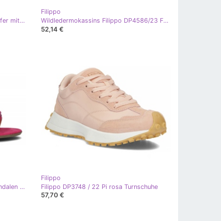
Filippo
Leder-Wildlederschuhe Damen-Loafer mit hohen Absätzen Fuchsia Filippo DP4685 rosa
Wildledermokassins Filippo DP4586/23 FH Fuchsia rosa
52,14 €
Filippo
Filippo DS3708 / 22 Fh Fuchsia Sandalen rosa
Filippo DP3748 / 22 Pi rosa Turnschuhe
57,70 €