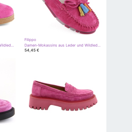
Filippo
Damen-Keilschuhe aus Leder und Wildleder in Fuchsia Filippo DP3521 rosa
Damen-Mokassins aus Leder und Wildleder mit Fransen in Fuchsia Filippo DP6136 rosa
54,45 €