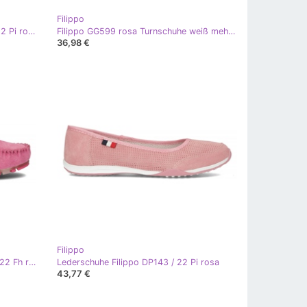
Filippo
Leder Ballerinas Filippo DP3681 / 22 Pi rosa
Filippo GG599 rosa Turnschuhe weiß mehrfarbig
36,98 €
Filippo
Lederhalbschuhe Filippo DP1202 / 22 Fh rosa
Lederschuhe Filippo DP143 / 22 Pi rosa
43,77 €