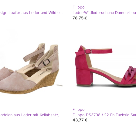
Filippo
Hochhackige Loafer aus Leder und Wildleder Filippo W PAW403C fuchsia rosa
78,75 €
Filippo
Damensandalen aus Leder mit Keilabsatz, Dirty Pink Filippo rosa
43,77 €