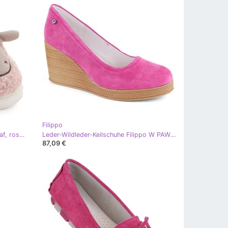
Filippo
Damenhausschuhe aus Fell mit Schaf, rosa Filippo DK6683
Leder-Wildleder-Keilschuhe Filippo W PAW339E Fuchsia rosa
87,09 €