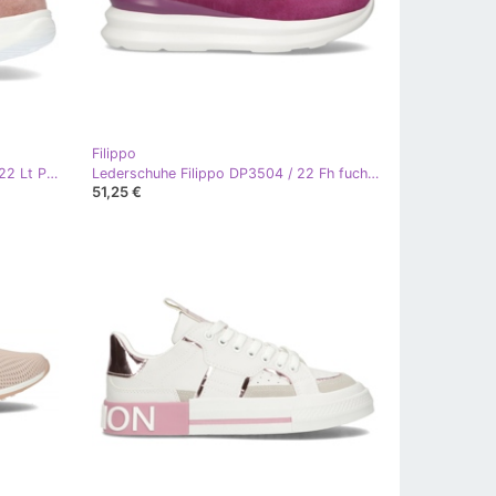
Filippo
Lederturnschuhe Filippo DP2138 / 22 Lt Pi rosa
Lederschuhe Filippo DP3504 / 22 Fh fuchsia rosa
51,25 €