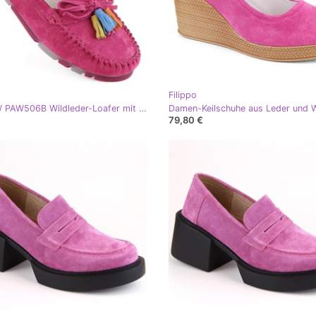
Filippo
Filippo W PAW506B Wildleder-Loafer mit Fransen, Fuchsia rosa
79,80 €