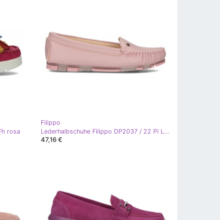
Filippo
Fh rosa
Lederhalbschuhe Filippo DP2037 / 22 Pi Li rosa
47,16 €