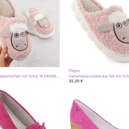
Filippo
Filippo Fellpantoffeln mit Schaf W DK6683 PAW577B rosa
32,20 €